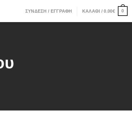
0
ΣΎΝΔΕΣΗ / ΕΓΓΡΑΦΉ
ΚΑΛΆΘΙ /
0.00
€
ου