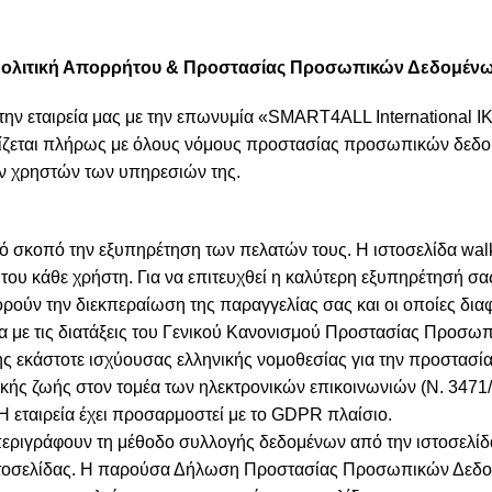
ολιτική Απορρήτου & Προστασίας Προσωπικών Δεδομέν
στην εταιρεία μας με την επωνυμία «SMART4ALL International IK
ίζεται πλήρως με όλους νόμους προστασίας προσωπικών δεδομέ
ν χρηστών των υπηρεσιών της.
 σκοπό την εξυπηρέτηση των πελατών τους. Η ιστοσελίδα walkin
του κάθε χρήστη. Για να επιτευχθεί η καλύτερη εξυπηρέτησή σας,
ρούν την διεκπεραίωση της παραγγελίας σας και οι οποίες δια
με τις διατάξεις του Γενικού Κανονισμού Προστασίας Προσωπ
της εκάστοτε ισχύουσας ελληνικής νομοθεσίας για την προστασ
ς ζωής στον τομέα των ηλεκτρονικών επικοινωνιών (Ν. 3471/20
ταιρεία έχει προσαρμοστεί με το GDPR πλαίσιο.
γράφουν τη μέθοδο συλλογής δεδομένων από την ιστοσελίδα 
στοσελίδας. Η παρούσα Δήλωση Προστασίας Προσωπικών Δεδομ