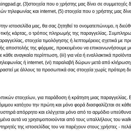
lkingpad.gr, (3)στοιχεία που ο χρήστης μας δίνει σε συμμετοχέ
ιών τηλεφωνίας και internet, (5) στοιχεία που ο χρήστης μας δ
 ιστοσελίδα μας, θα σας ζητηθεί το ονοματεπώνυμο, η διεύθυ
τωτικής κάρτας, ο τρόπος πληρωμής της παραγγελίας. Συμπληρω
αγγελίας, στοιχεία τιμολόγησης ή λεπτομέρειες σχετικά με προ
κής αποστολής της φόρμας, προκειμένου να επικοινωνήσουμε μαζ
ε κάθε αναγκαία περίπτωση, (iii) για νέα ή εναλλακτικά προϊόντ
τηλεφωνίας ή internet, (vi) παραλαβή δώρων μετά από κλήρωση
ραστεί με άλλους τα προσωπικά σας στοιχεία χωρίς πρότερη δικ
ικών στοιχείων, για παράδοση ή κράτηση μιας παραγγελίας. Ε
νόμιμου κατόχου την πρώτη και μόνο φορά διασφαλίζεται σε κά
 αυστηρά απόρρητο και ελέγχεται μόνο από το αρμόδιο υπεύθυν
δομένα αυτά να χρησιμοποιούνται από τους υπαλλήλους του wa
ντηρητές της ιστοσελίδας του να παρέχουν στους χρήστες - πε