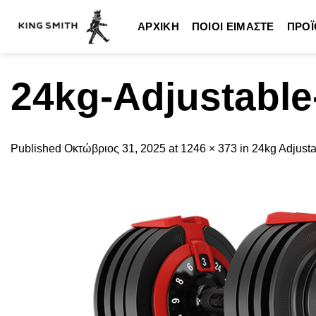
Skip
to
ΑΡΧΙΚΉ
ΠΟΙΟΙ ΕΊΜΑΣΤΕ
ΠΡΟΪ
content
24kg-Adjustabl
Published
Οκτώβριος 31, 2025
at
1246 × 373
in
24kg Adjust