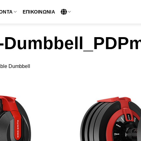
ΌΝΤΑ
ΕΠΙΚΟΙΝΩΝΊΑ
e-Dumbbell_PDPm
able Dumbbell