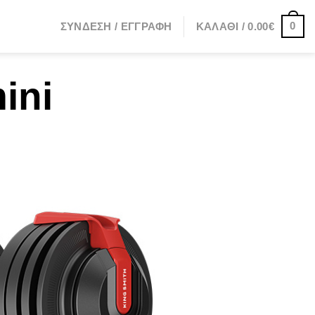
0
ΣΎΝΔΕΣΗ / ΕΓΓΡΑΦΉ
ΚΑΛΆΘΙ /
0.00
€
ini