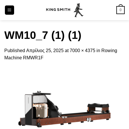
Skip
0
to
content
WM10_7 (1) (1)
Published
Απρίλιος 25, 2025
at
7000 × 4375
in
Rowing
Machine RMWR1F